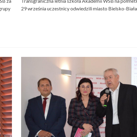
WSB za
Transgraniczna letnia szkoła Akademii WSB na półmet
grupy
29 września uczestnicy odwiedzili miasto Bielsko-Biała