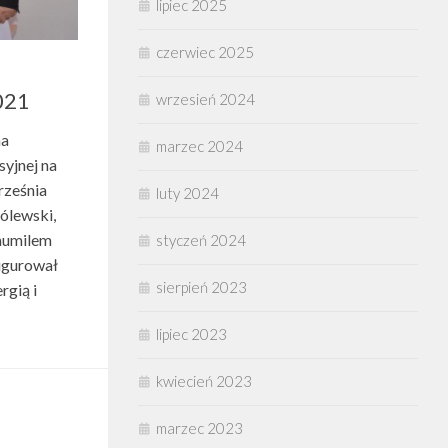
lipiec 2025
czerwiec 2025
2021
wrzesień 2024
na
marzec 2024
yjnej na
rześnia
luty 2024
ólewski,
humilem
styczeń 2024
ugurował
sierpień 2023
rgią i
lipiec 2023
kwiecień 2023
marzec 2023