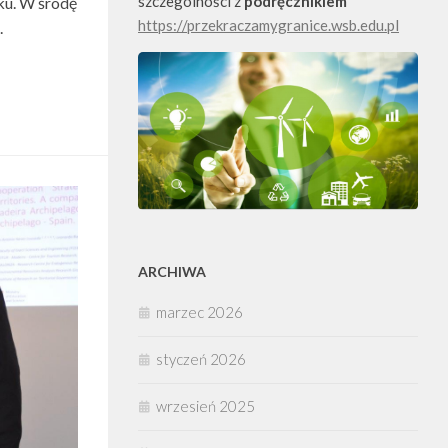
szczególności z
podręcznikiem
ku. W środę
https://przekraczamygranice.wsb.edu.pl
.
ARCHIWA
marzec 2026
styczeń 2026
wrzesień 2025