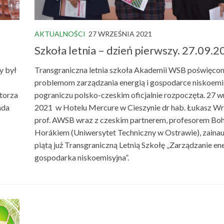
AKTUALNOŚCI
27 WRZEŚNIA 2021
Szkoła letnia – dzień pierwszy. 27.09.
y był
Transgraniczna letnia szkoła Akademii WSB poświęco
problemom zarządzania energią i gospodarce niskoemis
storza
pograniczu polsko-czeskim oficjalnie rozpoczęta. 27 w
ada
2021 w Hotelu Mercure w Cieszynie dr hab. Łukasz Wr
prof. AWSB wraz z czeskim partnerem, profesorem Bo
Horákiem (Uniwersytet Techniczny w Ostrawie), zaina
piątą już Transgraniczną Letnią Szkołę „Zarządzanie ene
gospodarka niskoemisyjna”.