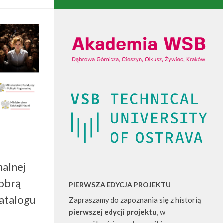
nalnej
dobrą
PIERWSZA EDYCJA PROJEKTU
Katalogu
Zapraszamy do zapoznania się z historią
pierwszej edycji projektu
, w