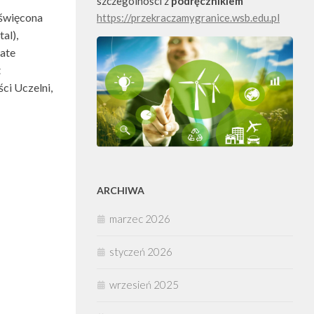
szczególności z
podręcznikiem
oświęcona
https://przekraczamygranice.wsb.edu.pl
al),
rate
t
ci Uczelni,
ARCHIWA
marzec 2026
styczeń 2026
wrzesień 2025