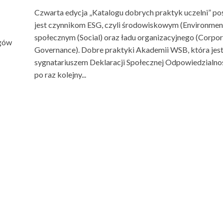
Czwarta edycja „Katalogu dobrych praktyk uczelni” p
jest czynnikom ESG, czyli środowiskowym (Environment
społecznym (Social) oraz ładu organizacyjnego (Corpo
rgów
Governance). Dobre praktyki Akademii WSB, która jes
sygnatariuszem Deklaracji Społecznej Odpowiedzialnoś
po raz kolejny...