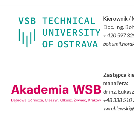
Kierownik /
Doc. Ing. Boh
+ 420 597 32
bohumil.hora
Zastępca ki
manažera
:
dr inż. Łuka
+48 338 510 
lwroblewski@