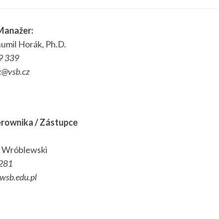
Manažer
:
umil Horák, Ph.D.
9 339
k@vsb.cz
erownika /
Zástupce
sz Wróblewski
281
wsb.edu.pl