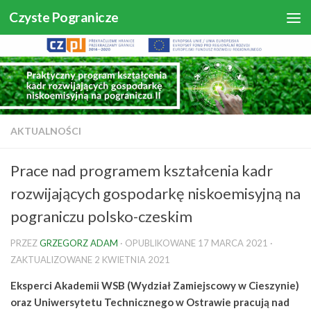
Czyste Pogranicze
Skip to content
AKTUALNOŚCI
Prace nad programem kształcenia kadr
rozwijających gospodarkę niskoemisyjną na
pograniczu polsko-czeskim
PRZEZ
GRZEGORZ ADAM
· OPUBLIKOWANE
17 MARCA 2021
·
ZAKTUALIZOWANE
2 KWIETNIA 2021
Eksperci Akademii WSB (Wydział Zamiejscowy w Cieszynie)
oraz Uniwersytetu Technicznego w Ostrawie pracują nad