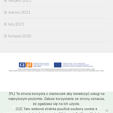
sierpień 2021
marzec 2021
luty 2021
listopad 2020
[PL] Ta strona korzysta z ciasteczek aby świadczyć usługi na
najwyższym poziomie. Dalsze korzystanie ze strony oznacza,
że zgadzasz się na ich użycie.
Praktyczny Program Kształcenia Kadr Rozwijających
[CZ] Tato webová stránka používá soubory cookie k
Gospodarkę Niskoemisyjną na Pograniczu Polsko-Czeskim II ©