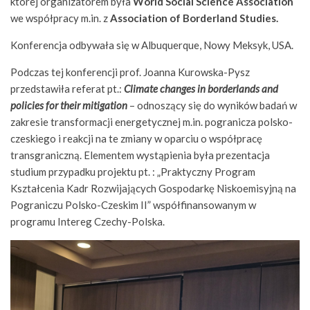
której organizatorem była
World Social Science Association
we współpracy m.in. z
Association of Borderland Studies.
Konferencja odbywała się w Albuquerque, Nowy Meksyk, USA.
Podczas tej konferencji prof. Joanna Kurowska-Pysz
przedstawiła referat pt.:
Climate changes in borderlands and
policies for their mitigation
– odnoszący się do wyników badań w
zakresie transformacji energetycznej m.in. pogranicza polsko-
czeskiego i reakcji na te zmiany w oparciu o współpracę
transgraniczną. Elementem wystąpienia była prezentacja
studium przypadku projektu pt. : „Praktyczny Program
Kształcenia Kadr Rozwijających Gospodarkę Niskoemisyjną na
Pograniczu Polsko-Czeskim II” współfinansowanym w
programu Intereg Czechy-Polska.