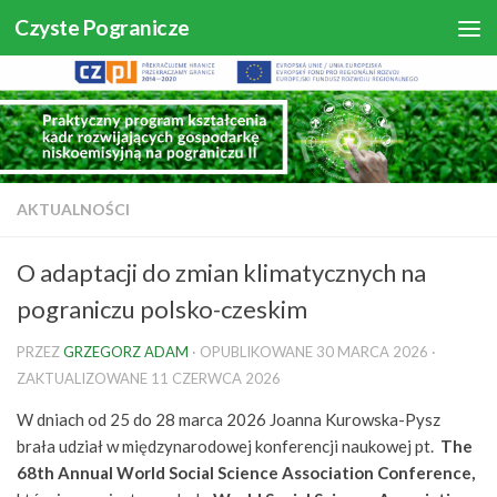
Czyste Pogranicze
Skip to content
AKTUALNOŚCI
O adaptacji do zmian klimatycznych na
pograniczu polsko-czeskim
PRZEZ
GRZEGORZ ADAM
· OPUBLIKOWANE
30 MARCA 2026
·
ZAKTUALIZOWANE
11 CZERWCA 2026
W dniach od 25 do 28 marca 2026 Joanna Kurowska-Pysz
brała udział w międzynarodowej konferencji naukowej pt.
The
68th Annual World Social Science Association Conference,