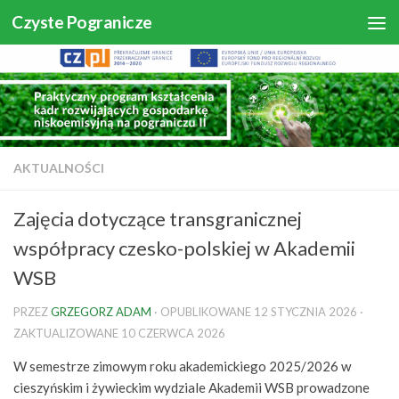
Czyste Pogranicze
Skip to content
AKTUALNOŚCI
Zajęcia dotyczące transgranicznej
współpracy czesko-polskiej w Akademii
WSB
PRZEZ
GRZEGORZ ADAM
· OPUBLIKOWANE
12 STYCZNIA 2026
·
ZAKTUALIZOWANE
10 CZERWCA 2026
W semestrze zimowym roku akademickiego 2025/2026 w
cieszyńskim i żywieckim wydziale Akademii WSB prowadzone