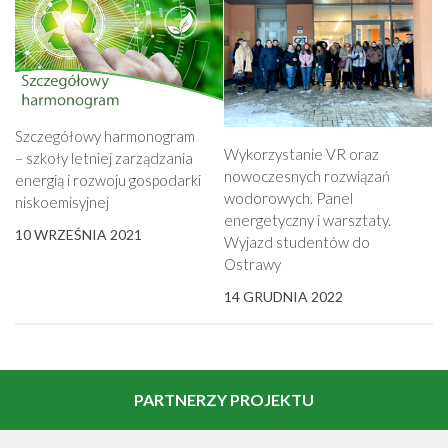
Szczegółowy harmonogram
Wykorzystanie VR oraz
– szkoły letniej zarządzania
nowoczesnych rozwiązań
energią i rozwoju gospodarki
wodorowych. Panel
niskoemisyjnej
energetyczny i warsztaty.
10 WRZEŚNIA 2021
Wyjazd studentów do
Ostrawy
14 GRUDNIA 2022
PARTNERZY PROJEKTU